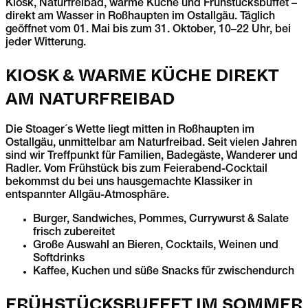
Kiosk, Naturfreibad, warme Küche und Frühstücksbuffet –
direkt am Wasser in Roßhaupten im Ostallgäu. Täglich
geöffnet vom
01. Mai
bis zum
31. Oktober
, 10–22 Uhr, bei
jeder Witterung.
KIOSK & WARME KÜCHE DIREKT
AM NATURFREIBAD
Die Stoager´s Wette liegt mitten in Roßhaupten im
Ostallgäu, unmittelbar am Naturfreibad. Seit vielen Jahren
sind wir Treffpunkt für Familien, Badegäste, Wanderer und
Radler. Vom Frühstück bis zum Feierabend-Cocktail
bekommst du bei uns hausgemachte Klassiker in
entspannter Allgäu-Atmosphäre.
Burger, Sandwiches, Pommes, Currywurst & Salate
frisch zubereitet
Große Auswahl an Bieren, Cocktails, Weinen und
Softdrinks
Kaffee, Kuchen und süße Snacks für zwischendurch
FRÜHSTÜCKSBUFFET IM SOMMER