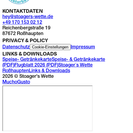
KONTAKTDATEN
hey@stoagers-wette.de
+49 170 153 02 12
Reichenbergstraße 19
87672 Roßhaupten
PRIVACY & POLICY
Cookie-Einstellungen
Datenschutz
Impressum
LINKS & DOWNLOADS
Speise- Getränkekarte
Speise- & Getränkekarte
(PDF)
Flugblatt 2026 (PDF)
Stoager´s Wette
Roßhaupten
Links & Downloads
2026
© Stoager's Wette
Mucho
Gusto