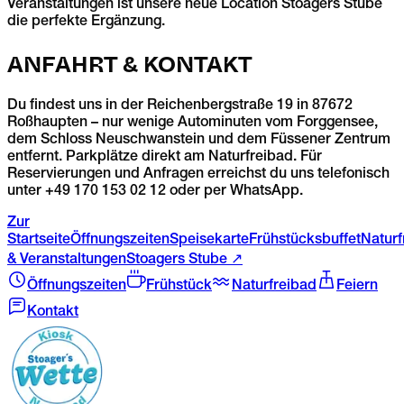
Veranstaltungen ist unsere neue Location Stoagers Stube
die perfekte Ergänzung.
ANFAHRT & KONTAKT
Du findest uns in der Reichenbergstraße 19 in 87672
Roßhaupten – nur wenige Autominuten vom Forggensee,
dem Schloss Neuschwanstein und dem Füssener Zentrum
entfernt. Parkplätze direkt am Naturfreibad. Für
Reservierungen und Anfragen erreichst du uns telefonisch
unter +49 170 153 02 12 oder per WhatsApp.
Zur
Startseite
Öffnungszeiten
Speisekarte
Frühstücksbuffet
Naturf
& Veranstaltungen
Stoagers Stube ↗
Öffnungszeiten
Frühstück
Naturfreibad
Feiern
Kontakt