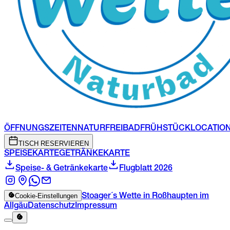
ÖFFNUNGSZEITEN
NATURFREIBAD
FRÜHSTÜCK
LOCATIO
TISCH RESERVIEREN
SPEISEKARTE
GETRÄNKEKARTE
Speise- & Getränkekarte
Flugblatt 2026
Cookie-Einstellungen
Stoager´s Wette in Roßhaupten im
Allgäu
Datenschutz
Impressum