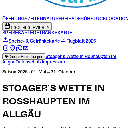
ÖFFNUNGSZEITEN
NATURFREIBAD
FRÜHSTÜCK
LOCATIO
TISCH RESERVIEREN
SPEISEKARTE
GETRÄNKEKARTE
Speise- & Getränkekarte
Flugblatt 2026
Cookie-Einstellungen
Stoager´s Wette in Roßhaupten im
Allgäu
Datenschutz
Impressum
Saison
2026
·
01. Mai – 31. Oktober
STOAGER´S WETTE IN
ROSSHAUPTEN IM A
LLGÄU