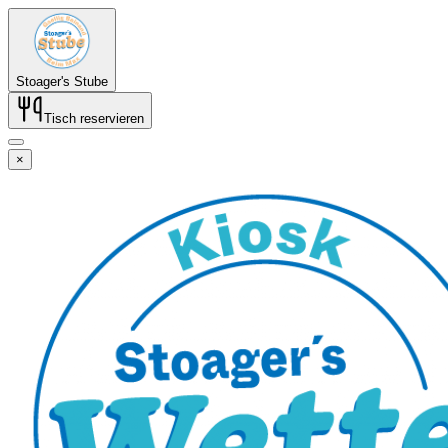
Stoager's Stube
Tisch reservieren
×