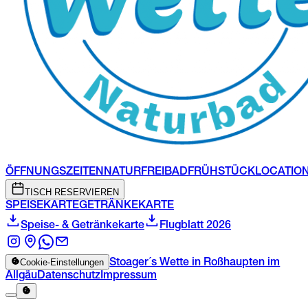
ÖFFNUNGSZEITEN
NATURFREIBAD
FRÜHSTÜCK
LOCATIO
TISCH RESERVIEREN
SPEISEKARTE
GETRÄNKEKARTE
Speise- & Getränkekarte
Flugblatt 2026
Cookie-Einstellungen
Stoager´s Wette in Roßhaupten im
Allgäu
Datenschutz
Impressum