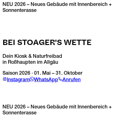
NEU
2026
– Neues Gebäude mit Innenbereich +
Sonnenterasse
BEI STOAGER'S WETTE
Dein Kiosk & Naturfreibad
in Roßhaupten im Allgäu
1
Saison
2026
·
01. Mai – 31. Oktober
b
Instagram
WhatsApp
Anrufen
1
NEU
2026
– Neues Gebäude mit Innenbereich +
N
Sonnenterasse
A