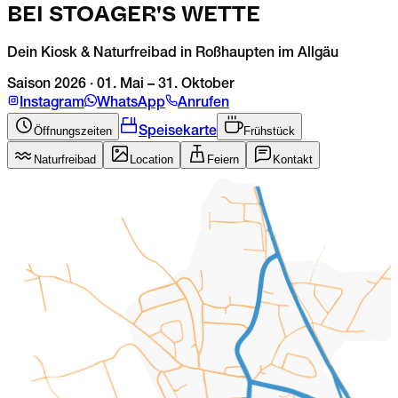
BEI STOAGER'S WETTE
M
Dein Kiosk & Naturfreibad in Roßhaupten im Allgäu
1
Saison
2026
·
01. Mai – 31. Oktober
S
Instagram
WhatsApp
Anrufen
1
Öffnungszeiten
Frühstück
Speisekarte
Naturfreibad
Location
Feiern
Kontakt