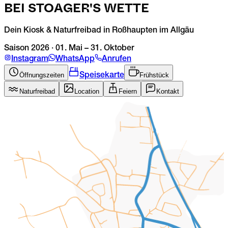
BEI STOAGER'S WETTE
M
Dein Kiosk & Naturfreibad in Roßhaupten im Allgäu
1
Saison
2026
·
01. Mai – 31. Oktober
S
Instagram
WhatsApp
Anrufen
1
Öffnungszeiten
Frühstück
Speisekarte
Naturfreibad
Location
Feiern
Kontakt