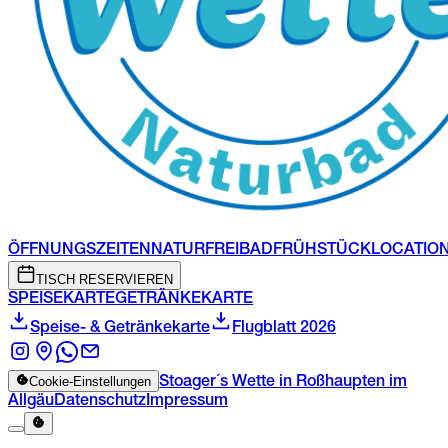
ÖFFNUNGSZEITEN
NATURFREIBAD
FRÜHSTÜCK
LOCATIO
TISCH RESERVIEREN
SPEISEKARTE
GETRÄNKEKARTE
Speise- & Getränkekarte
Flugblatt 2026
Cookie-Einstellungen
Stoager´s Wette in Roßhaupten im
Allgäu
Datenschutz
Impressum