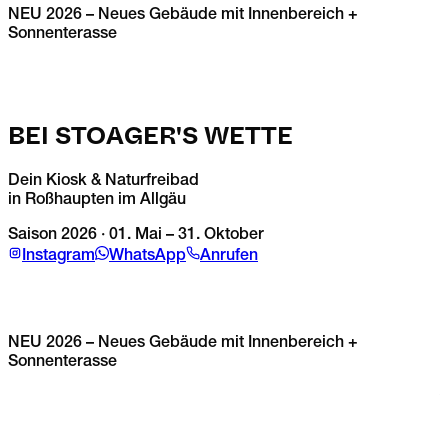
NEU
2026
– Neues Gebäude mit Innenbereich +
Sonnenterasse
BEI STOAGER'S WETTE
Dein Kiosk & Naturfreibad
in Roßhaupten im Allgäu
1
Saison
2026
·
01. Mai – 31. Oktober
b
Instagram
WhatsApp
Anrufen
1
NEU
2026
– Neues Gebäude mit Innenbereich +
N
Sonnenterasse
A