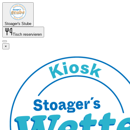
Stoager's Stube
Tisch reservieren
×